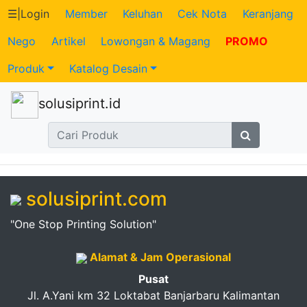
☰
|
Login
Member
Keluhan
Cek Nota
Keranjang
Nego
Artikel
Lowongan & Magang
PROMO
Katalog
Produk
Katalog Desain
Produk
solusiprint.id
Petugas
Riwayat
Transaksi
solusiprint.com
Tagihan
"One Stop Printing Solution"
Berjalan
Alamat & Jam Operasional
Pembayaran
Pusat
Jl. A.Yani km 32 Loktabat Banjarbaru Kalimantan