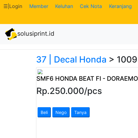
☰
|
Login
Member
Keluhan
Cek Nota
Keranjang
Katalog
solusiprint.id
Produk
Petugas
37 | Decal Honda
> 1009
Riwayat
SMF6 HONDA BEAT FI - DORAEM
Transaksi
Rp.
250.000
/
pcs
Tagihan
Berjalan
Beli
Nego
Tanya
Pembayaran