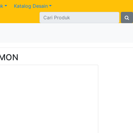
uk
Katalog Desain
EMON