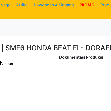
Nego
Artikel
Lowongan & Magang
PROMO
Prod
 | SMF6 HONDA BEAT FI - DORA
Dokumentasi Produksi
ON
[1009]