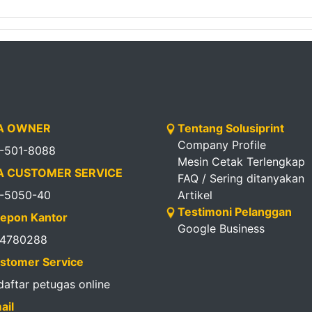
 OWNER
Tentang Solusiprint
Company Profile
1-501-8088
Mesin Cetak Terlengkap
 CUSTOMER SERVICE
FAQ / Sering ditanyakan
1-5050-40
Artikel
Testimoni Pelanggan
epon Kantor
Google Business
14780288
stomer Service
 daftar petugas online
ail