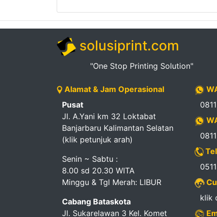
Pendapatan
Fee
solusiprint.com
Ganti
Password
"One Stop Printing Solution"
Alamat & Jam Operasional
WA
Logout
Pusat
081
Jl. A.Yani km 32 Loktabat
WA
Banjarbaru Kalimantan Selatan
081
(klik petunjuk arah)
Tel
Senin ~ Sabtu :
051
8.00 sd 20.30 WITA
Minggu & Tgl Merah: LIBUR
Cu
klik
Cabang Bataskota
Jl. Sukarelawan 3 Kel. Komet
Em