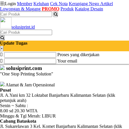
☰
|
Login
Member
Keluhan
Cek Nota
Keranjang
Nego
Artikel
Lowongan & Magang
PROMO
Produk
Katalog Desain
Katalog
solusiprint.id
Produk
Petugas
Update Tugas
×
Proses yang dikerjakan
Riwayat
Your email
Transaksi
solusiprint.com
"One Stop Printing Solution"
Tagihan
Berjalan
Alamat & Jam Operasional
Pusat
Jl. A.Yani km 32 Loktabat Banjarbaru Kalimantan Selatan (klik
Pembayaran
petunjuk arah)
Senin ~ Sabtu :
Pendapatan
8.00 sd 20.30 WITA
Minggu & Tgl Merah: LIBUR
Fee
Cabang Bataskota
Jl. Sukarelawan 3 Kel. Komet Banjarbaru Kalimantan Selatan (klik