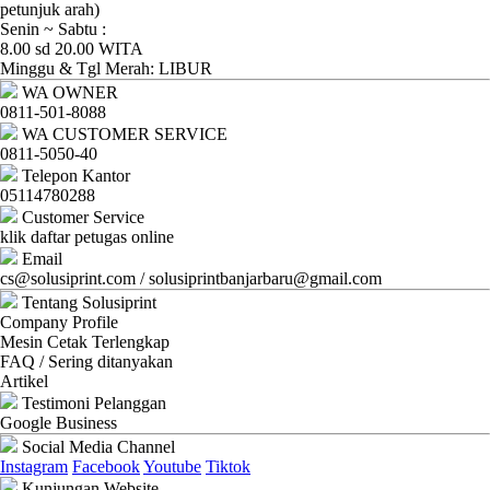
Ganti
petunjuk arah)
Senin ~ Sabtu :
Password
8.00 sd 20.00 WITA
Minggu & Tgl Merah: LIBUR
Logout
WA OWNER
0811-501-8088
WA CUSTOMER SERVICE
0811-5050-40
Telepon Kantor
05114780288
Customer Service
klik daftar petugas online
Email
cs@solusiprint.com / solusiprintbanjarbaru@gmail.com
Tentang Solusiprint
Company Profile
Mesin Cetak Terlengkap
FAQ / Sering ditanyakan
Artikel
Testimoni Pelanggan
Google Business
Social Media Channel
Instagram
Facebook
Youtube
Tiktok
Kunjungan Website