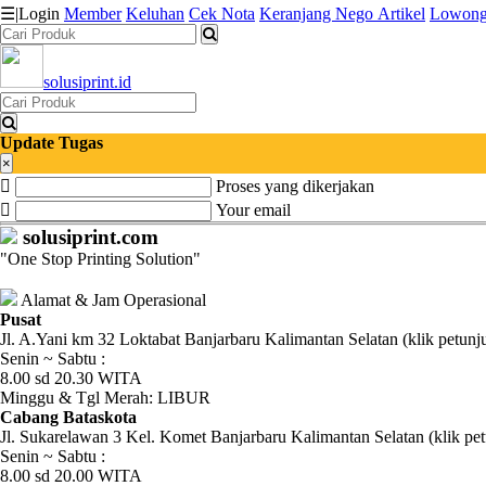
☰
|
Login
Member
Keluhan
Cek Nota
Keranjang
Nego
Artikel
Lowong
solusiprint.id
Katalog
Produk
Update Tugas
Petugas
×
Proses yang dikerjakan
Riwayat
Your email
solusiprint.com
Transaksi
"One Stop Printing Solution"
Tagihan
Alamat & Jam Operasional
Berjalan
Pusat
Jl. A.Yani km 32 Loktabat Banjarbaru Kalimantan Selatan (klik petunj
Senin ~ Sabtu :
Pembayaran
8.00 sd 20.30 WITA
Minggu & Tgl Merah: LIBUR
Pendapatan
Cabang Bataskota
Jl. Sukarelawan 3 Kel. Komet Banjarbaru Kalimantan Selatan (klik pet
Fee
Senin ~ Sabtu :
8.00 sd 20.00 WITA