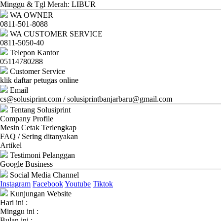
Ganti
Minggu & Tgl Merah: LIBUR
WA OWNER
Password
0811-501-8088
WA CUSTOMER SERVICE
Logout
0811-5050-40
Telepon Kantor
05114780288
Customer Service
klik daftar petugas online
Email
cs@solusiprint.com / solusiprintbanjarbaru@gmail.com
Tentang Solusiprint
Company Profile
Mesin Cetak Terlengkap
FAQ / Sering ditanyakan
Artikel
Testimoni Pelanggan
Google Business
Social Media Channel
Instagram
Facebook
Youtube
Tiktok
Kunjungan Website
Hari ini :
Minggu ini :
Bulan ini :