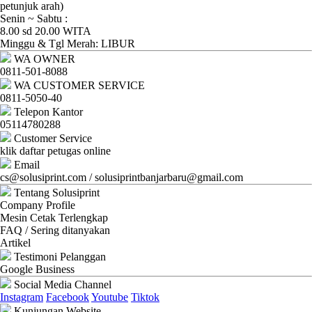
Ganti
petunjuk arah)
Senin ~ Sabtu :
Password
8.00 sd 20.00 WITA
Minggu & Tgl Merah: LIBUR
Logout
WA OWNER
0811-501-8088
WA CUSTOMER SERVICE
0811-5050-40
Telepon Kantor
05114780288
Customer Service
klik daftar petugas online
Email
cs@solusiprint.com / solusiprintbanjarbaru@gmail.com
Tentang Solusiprint
Company Profile
Mesin Cetak Terlengkap
FAQ / Sering ditanyakan
Artikel
Testimoni Pelanggan
Google Business
Social Media Channel
Instagram
Facebook
Youtube
Tiktok
Kunjungan Website