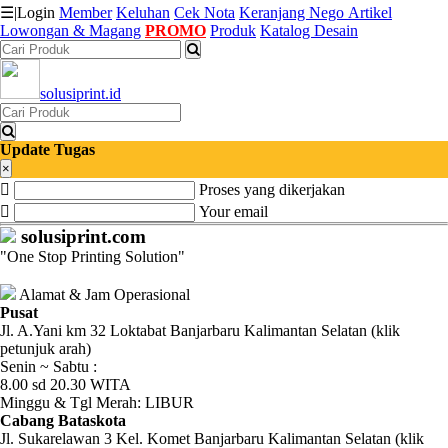
☰
|
Login
Member
Keluhan
Cek Nota
Keranjang
Nego
Artikel
Lowongan & Magang
PROMO
Produk
Katalog Desain
Katalog
solusiprint.id
Produk
Petugas
Update Tugas
×
Proses yang dikerjakan
Riwayat
Your email
Transaksi
solusiprint.com
"One Stop Printing Solution"
Tagihan
Berjalan
Alamat & Jam Operasional
Pusat
Jl. A.Yani km 32 Loktabat Banjarbaru Kalimantan Selatan (klik
Pembayaran
petunjuk arah)
Senin ~ Sabtu :
Pendapatan
8.00 sd 20.30 WITA
Minggu & Tgl Merah: LIBUR
Fee
Cabang Bataskota
Jl. Sukarelawan 3 Kel. Komet Banjarbaru Kalimantan Selatan (klik