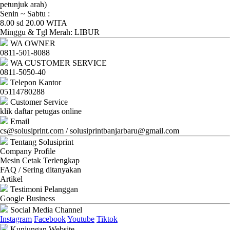
Ganti
petunjuk arah)
Senin ~ Sabtu :
Password
8.00 sd 20.00 WITA
Minggu & Tgl Merah: LIBUR
Logout
WA OWNER
0811-501-8088
WA CUSTOMER SERVICE
0811-5050-40
Telepon Kantor
05114780288
Customer Service
klik daftar petugas online
Email
cs@solusiprint.com / solusiprintbanjarbaru@gmail.com
Tentang Solusiprint
Company Profile
Mesin Cetak Terlengkap
FAQ / Sering ditanyakan
Artikel
Testimoni Pelanggan
Google Business
Social Media Channel
Instagram
Facebook
Youtube
Tiktok
Kunjungan Website