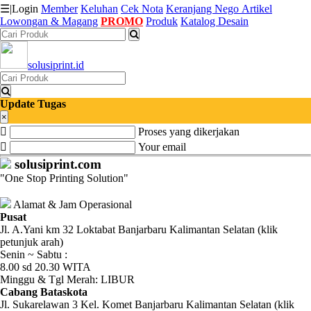
☰
|
Login
Member
Keluhan
Cek Nota
Keranjang
Nego
Artikel
Lowongan & Magang
PROMO
Produk
Katalog Desain
Katalog
solusiprint.id
Produk
Petugas
Update Tugas
×
Proses yang dikerjakan
Riwayat
Your email
Transaksi
solusiprint.com
"One Stop Printing Solution"
Tagihan
Berjalan
Alamat & Jam Operasional
Pusat
Jl. A.Yani km 32 Loktabat Banjarbaru Kalimantan Selatan (klik
Pembayaran
petunjuk arah)
Senin ~ Sabtu :
Pendapatan
8.00 sd 20.30 WITA
Minggu & Tgl Merah: LIBUR
Fee
Cabang Bataskota
Jl. Sukarelawan 3 Kel. Komet Banjarbaru Kalimantan Selatan (klik